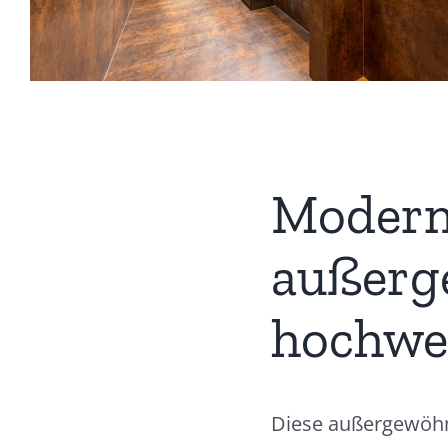
Modern
außerg
hochwer
Diese außergewöhn