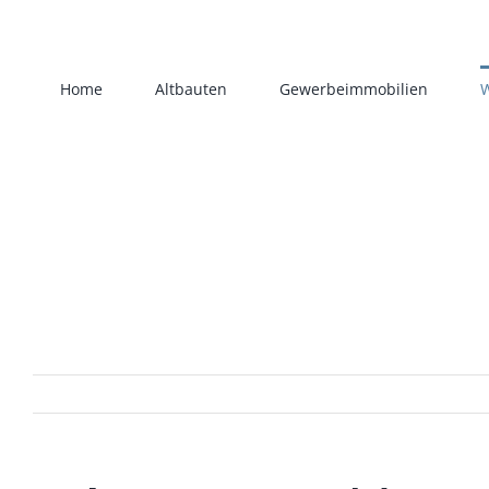
Zum
Inhalt
springen
Home
Altbauten
Gewerbeimmobilien
W