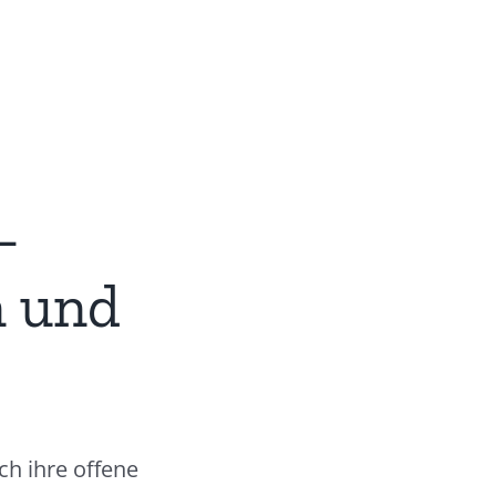
–
n und
h ihre offene