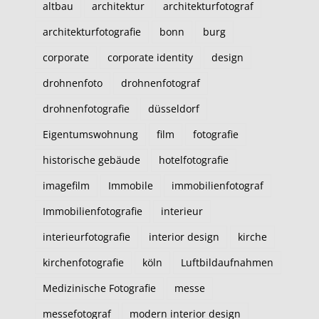
altbau
architektur
architekturfotograf
architekturfotografie
bonn
burg
corporate
corporate identity
design
drohnenfoto
drohnenfotograf
drohnenfotografie
düsseldorf
Eigentumswohnung
film
fotografie
historische gebäude
hotelfotografie
imagefilm
Immobile
immobilienfotograf
Immobilienfotografie
interieur
interieurfotografie
interior design
kirche
kirchenfotografie
köln
Luftbildaufnahmen
Medizinische Fotografie
messe
messefotograf
modern interior design